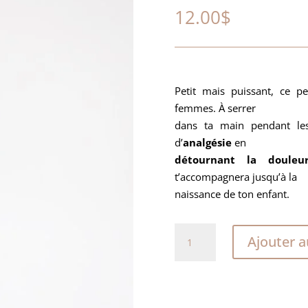
12.00
$
Petit mais puissant, ce pe
femmes. À serrer
dans ta main pendant les 
d’
analgésie
en
détournant la douleu
t’accompagnera jusqu’à la
naissance de ton enfant.
quantité
Ajouter a
de
Peigne
de
métal